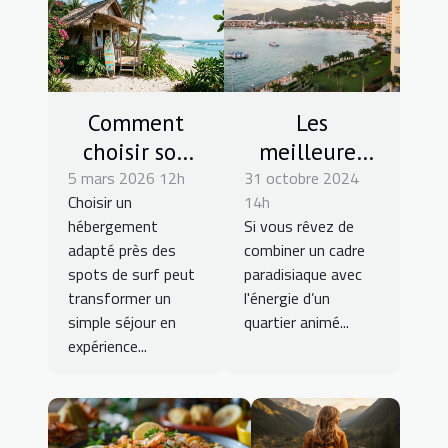
Comment
Les
choisir son
meilleures
hébergement
5 mars 2026 12h
31 octobre 2024
locations de
Choisir un
14h
près des
condos à
hébergement
Si vous rêvez de
spots de surf
Simpson Bay
adapté près des
combiner un cadre
?
- St Maarten
spots de surf peut
paradisiaque avec
avec 4U Real
transformer un
l'énergie d’un
simple séjour en
quartier animé...
Estate
expérience...