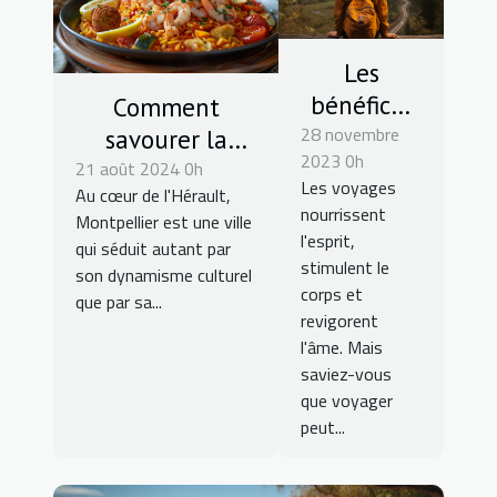
Les
bénéfices
Comment
28 novembre
du voyage
savourer la
2023 0h
sur la
21 août 2024 0h
gastronomie
Les voyages
Au cœur de l'Hérault,
santé
montpelliéraine
nourrissent
Montpellier est une ville
mentale
sans se ruiner
l'esprit,
qui séduit autant par
stimulent le
son dynamisme culturel
corps et
que par sa...
revigorent
l'âme. Mais
saviez-vous
que voyager
peut...