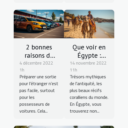
2 bonnes
Que voir en
raisons de
Égypte :
4 décembre 2022
confier son
14 novembre 2022
meilleures
1h
11h
véhicule à un
attractions
Préparer une sortie
Trésors mythiques
parking privé
pour l’étranger n’est
de l'antiquité, les
pas facile, surtout
plus beaux récifs
pour les
coralliens du monde.
possesseurs de
En Égypte, vous
voitures. Cela...
trouverez non...