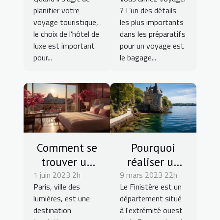
hôtel de luxe
idéale pour
planifier votre
? L’un des détails
pour un
ses voyages?
voyage touristique,
les plus importants
voyage
le choix de l’hôtel de
dans les préparatifs
touristique ?
luxe est important
pour un voyage est
pour...
le bagage...
Comment se
Pourquoi
trouver un
réaliser un
1 juin 2023 2h
bon hôtel à
9 mars 2023 22h
séminaire à
Paris, ville des
Le Finistère est un
Paris ?
Finistère en
lumières, est une
département situé
tant que
destination
à l'extrémité ouest
touriste ?