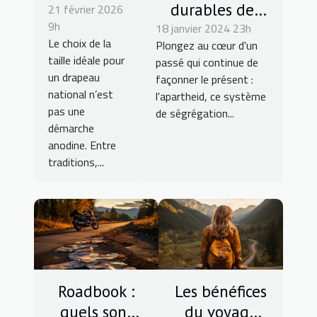
durables de
21 février 2026
taille
9h
18 janvier 2024 23h
l'apartheid sur
idéale de
Le choix de la
Plongez au cœur d'un
la société et la
votre
taille idéale pour
passé qui continue de
culture
drapeau
un drapeau
façonner le présent :
contemporaines
national ?
national n’est
l'apartheid, ce système
en Afrique du
pas une
de ségrégation...
démarche
Sud
anodine. Entre
traditions,...
Roadbook :
Les bénéfices
quels sont
du voyage