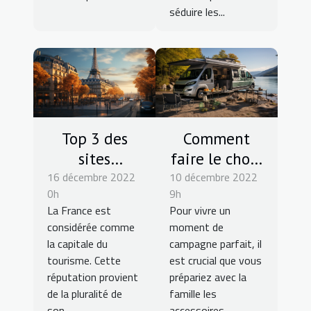
séduire les...
Top 3 des
Comment
sites
faire le choix
16 décembre 2022
touristiques
10 décembre 2022
d'une
0h
9h
à visiter à
glacière
La France est
Pour vivre un
Paris
camping-car
considérée comme
moment de
pour le
la capitale du
campagne parfait, il
voyage ?
tourisme. Cette
est crucial que vous
réputation provient
prépariez avec la
de la pluralité de
famille les
son...
accessoires...