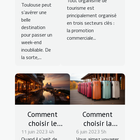
en un
Tout organisme de
savoir pour
Toulouse peut
tourisme est
week-end
réussir ses
s’avérer une
principalement organisé
à
belle
vacances
en trois secteurs clés :
destination
Toulouse ?
la promotion
pour passer un
commerciale...
week-end
inoubliable. De
la sorte,...
Comment
Comment
choisir le
choisir la
11 juin 2023 4h
meilleur
6 juin 2023 5h
valise cabine
Quand il s’agit de
Vous aimez voyager