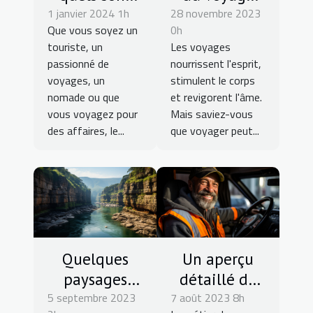
1 janvier 2024 1h
les
28 novembre 2023
sur la santé
Que vous soyez un
0h
avantages
mentale
touriste, un
Les voyages
que cela
passionné de
nourrissent l'esprit,
présente
voyages, un
stimulent le corps
pour un
nomade ou que
et revigorent l'âme.
vous voyagez pour
Mais saviez-vous
voyage ?
des affaires, le...
que voyager peut...
Quelques
Un aperçu
paysages
détaillé du
5 septembre 2023
captivants
7 août 2023 8h
métier de