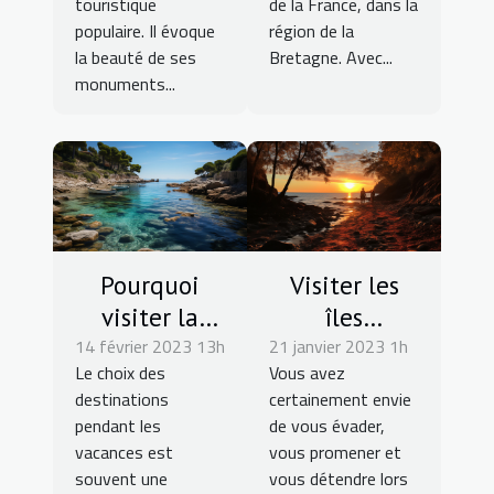
touristique
de la France, dans la
populaire. Il évoque
région de la
la beauté de ses
Bretagne. Avec...
monuments...
Pourquoi
Visiter les
visiter la
îles
14 février 2023 13h
calanque de
21 janvier 2023 1h
sanguinaires
Le choix des
Vous avez
Port-Pin ?
: pourquoi
destinations
certainement envie
faire ces
pendant les
de vous évader,
promenades
vacances est
vous promener et
en mer au
souvent une
vous détendre lors