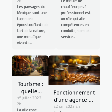
2h
Le métier de
du Mexique
chauffeur
Les paysages du
chauffeur privé
privé
Mexique sont une
professionnel est
professionnel
tapisserie
un rôle qui allie
époustouflante de
compétences en
l'art de la nature,
conduite, sens du
une mosaïque
service...
vivante...
Tourisme :
quelles
Fonctionnement
15 juillet 2023
activités
d’une agence de
2h
possibles
22 juin 2023 2h
voyage : tout
La ville rose