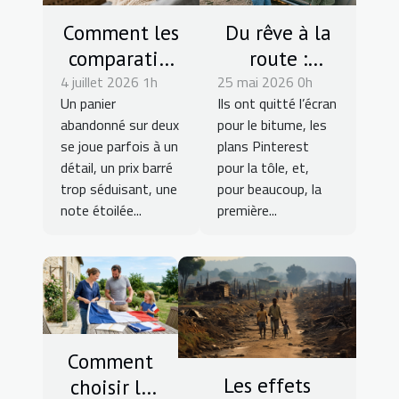
Comment les
Du rêve à la
comparatifs
route :
4 juillet 2026 1h
influencent
25 mai 2026 0h
témoignages
Un panier
Ils ont quitté l’écran
subtilement
sur la prise
abandonné sur deux
pour le bitume, les
vos décisions
de contact
se joue parfois à un
plans Pinterest
d'achat en
avec des
détail, un prix barré
pour la tôle, et,
ligne
aménageurs
trop séduisant, une
pour beaucoup, la
note étoilée...
première...
Comment
Les effets
choisir la