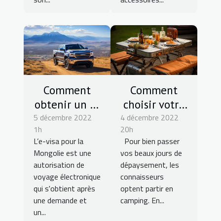
Comment
Comment
obtenir un e-
choisir votre
5 décembre 2022
visa pour la
4 décembre 2022
table de
1h
20h
Mongolie ?
camping ?
L’e-visa pour la
Pour bien passer
Mongolie est une
vos beaux jours de
autorisation de
dépaysement, les
voyage électronique
connaisseurs
qui s'obtient après
optent partir en
une demande et
camping. En...
un...