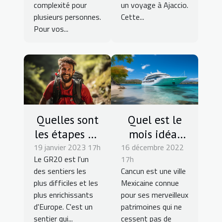
complexité pour
un voyage à Ajaccio.
coucher de
plusieurs personnes.
Cette...
soleil ?
Pour vos...
Quelles sont
Quel est le
les étapes du
mois idéal
19 janvier 2023 17h
sentier GR20
16 décembre 2022
pour aller en
Le GR20 est l'un
17h
?
croisière à
des sentiers les
Cancun est une ville
Cuncan ?
plus difficiles et les
Mexicaine connue
plus enrichissants
pour ses merveilleux
d'Europe. C'est un
patrimoines qui ne
sentier qui...
cessent pas de